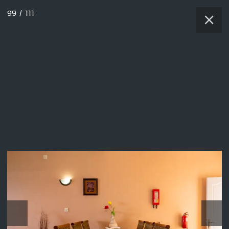
99
/
111