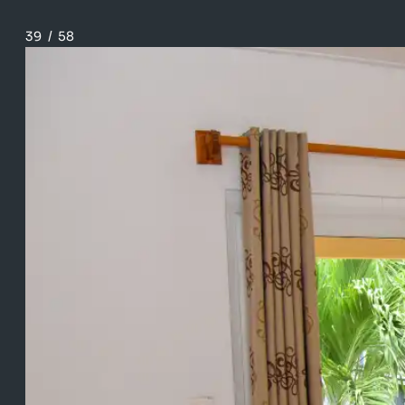
39
/
58