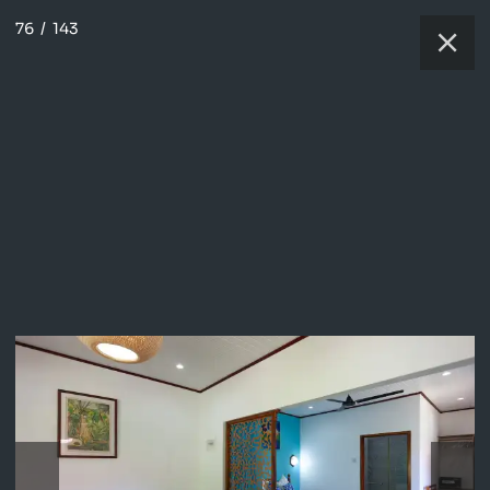
76
/
143