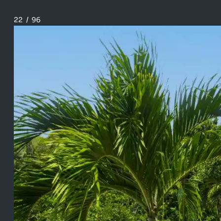
22
/
96