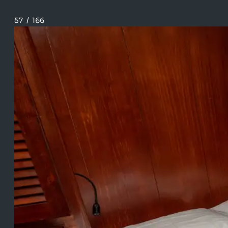
57
/
166