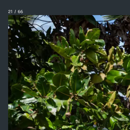
21
/
66