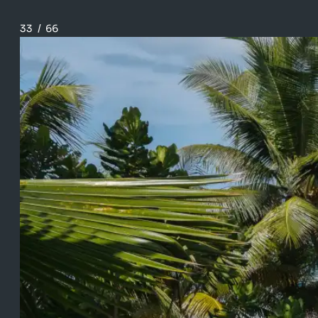
33
/
66