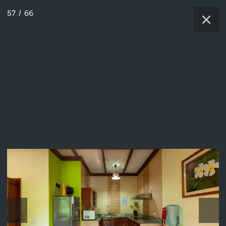
57
/
66