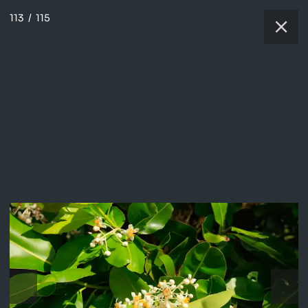
113
/
115