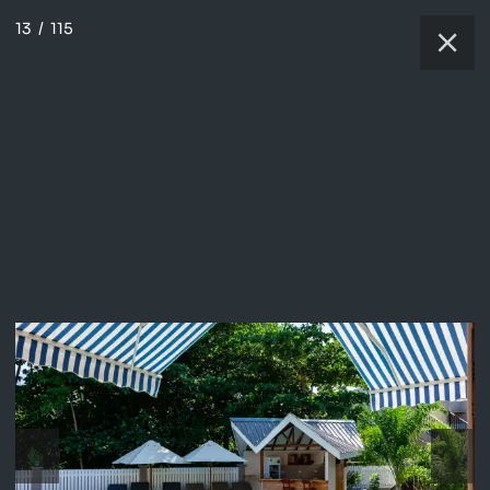
13
/
115