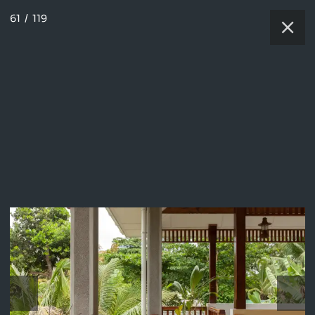
61
/
119