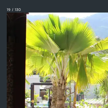
19
/
130