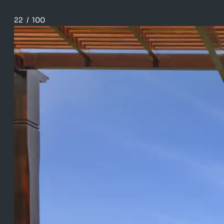
22
/
100