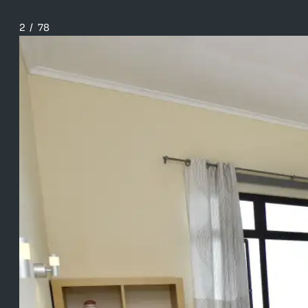
2
/
78