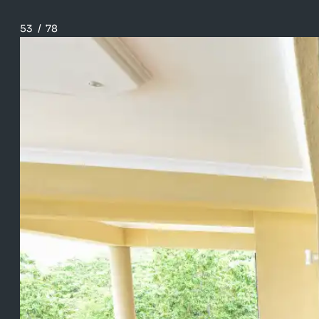
53
/
78