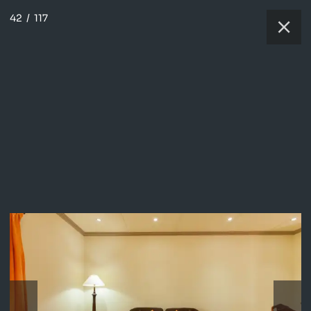
42
/
117