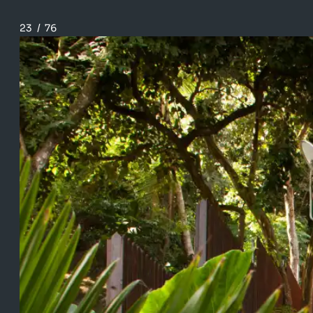
23
/
76