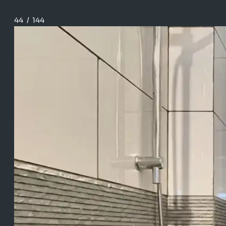
44
/
144