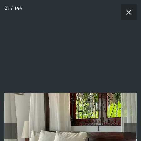
81
/
144