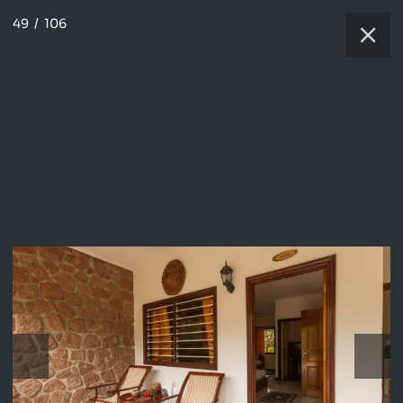
49
/
106