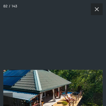
82
/
143