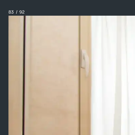
83
/
92