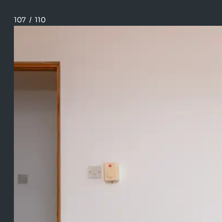
107
/
110