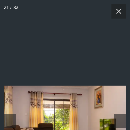
31
/
83