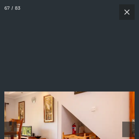
67
/
83