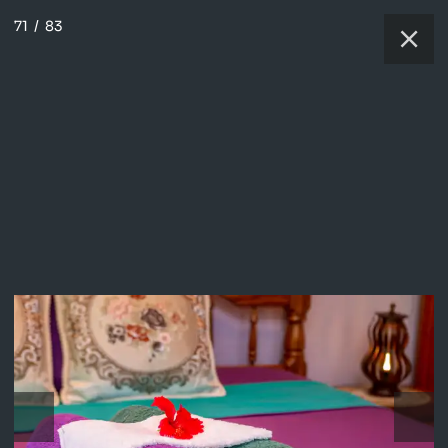
71
/
83