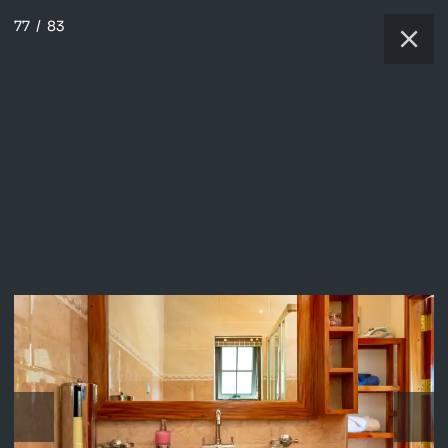
77
/
83