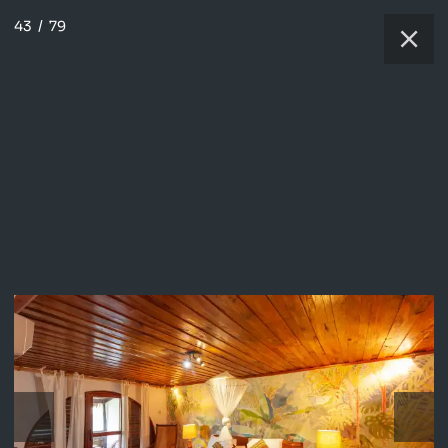
43
/
79