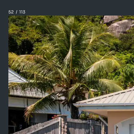
52
/
113