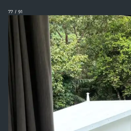
77
/
91