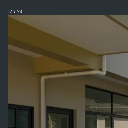
17
/
78