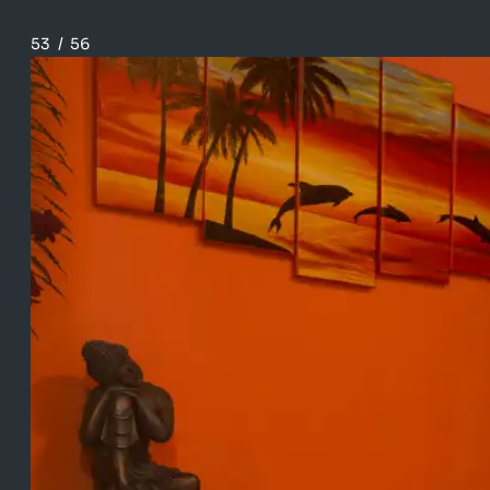
53
/
56