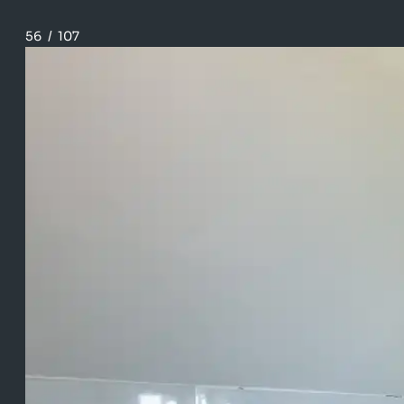
56
/
107