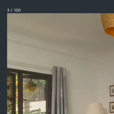
3
/
100