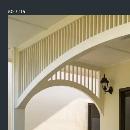
50
/
116