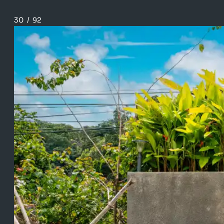
30
/
92