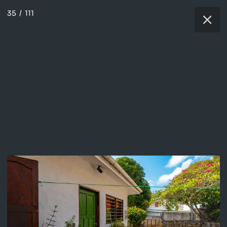
35
/
111