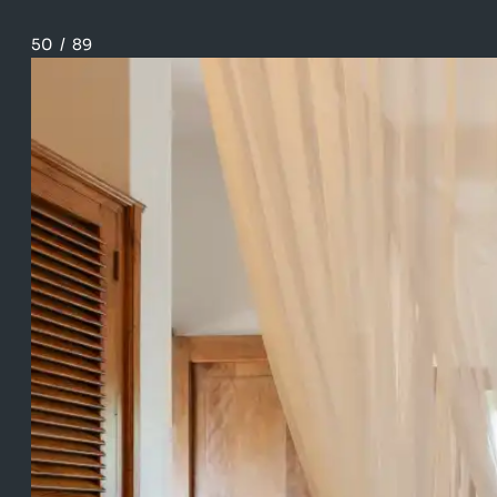
50
/
89