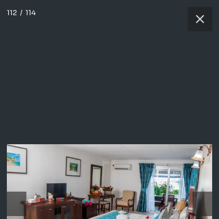
112
/
114