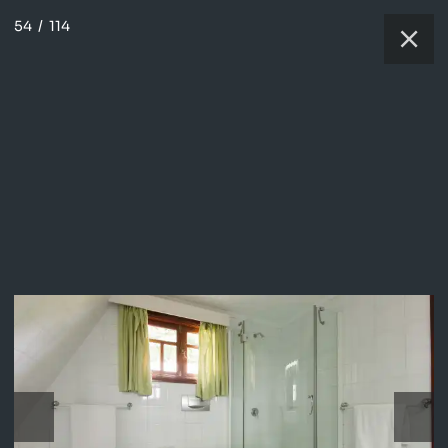
54
/
114