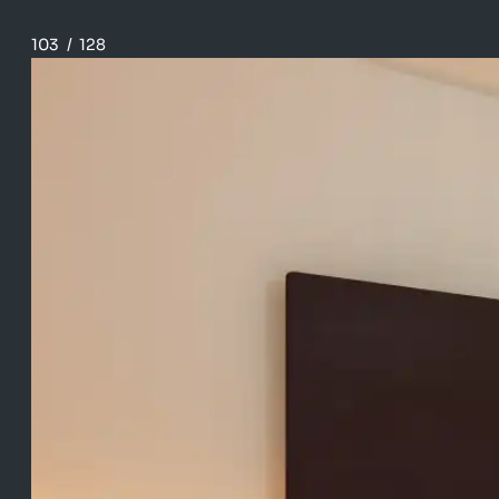
103
/
128