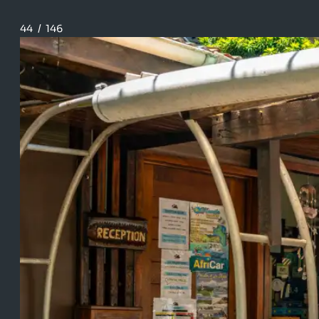
44
/
146