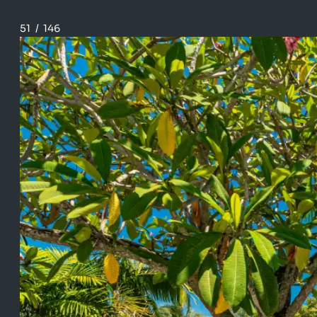
51
/
146