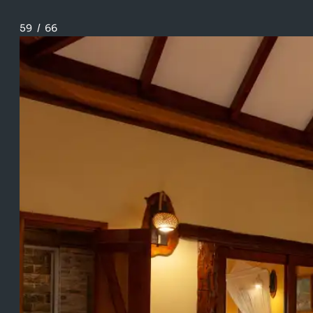
59
/
66