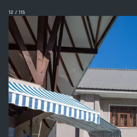
12
/
115