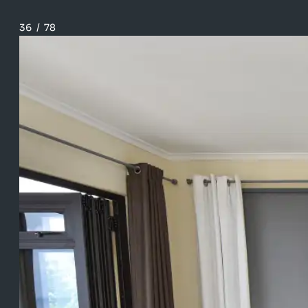
36
/
78