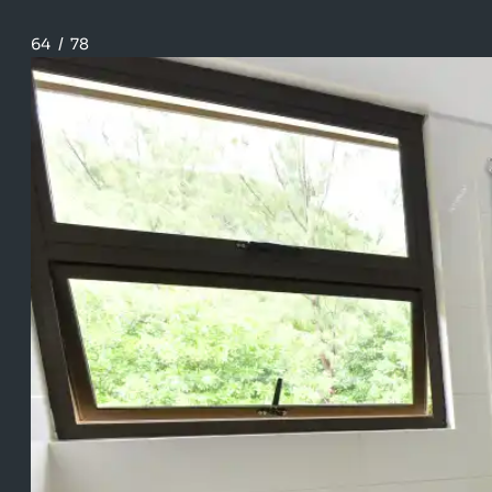
64
/
78