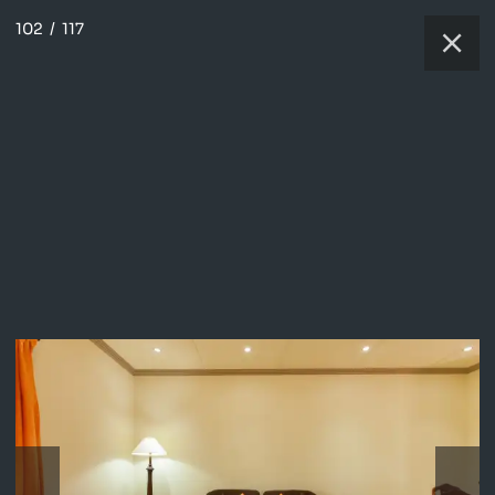
102
/
117