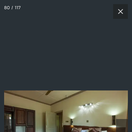
80
/
117