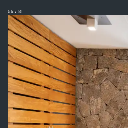
56
/
81